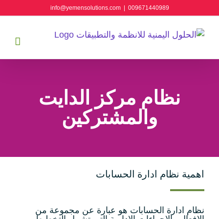
Ski
info@yemensolutions.com
|
009671440989
t
conten
نظام مركز الدايت
والمشتركين
اهمية نظام ادارة الحسابات
نظام ادارة الحسابات هو عبارة عن مجموعة من